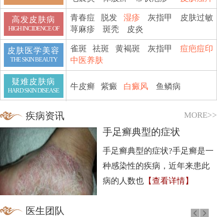
青春痘
脱发
湿疹
灰指甲
皮肤过敏
高发皮肤病
荨麻疹
斑秃
皮炎
HIGH INCIDENCE OF
雀斑
祛斑
黄褐斑
灰指甲
痘疤痘印
皮肤医学美容
中医养肤
THE SKIN BEAUTY
疑难皮肤病
牛皮癣
紫癜
白癜风
鱼鳞病
HARD SKIN DISEASE
MORE>>
疾病资讯
手足癣典型的症状
手足癣典型的症状?手足癣是一
种感染性的疾病，近年来患此
病的人数也
【查看详情】
医生团队