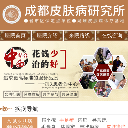
医院首页
医院介绍
来院路线
在线咨询
疾病导航
扁平疣
手足癣
疥疮
寻常疣
常见皮肤病
毛囊炎
体股癣
带状疱疹
皮肤瘙痒
SEE SKIN DISEASE