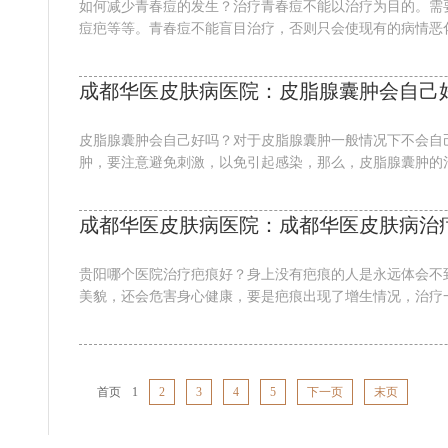
如何减少青春痘的发生？治疗青春痘不能以治疗为目的。需
痘疤等等。青春痘不能盲目治疗，否则只会使现有的病情恶化。
成都华医皮肤病医院：皮脂腺囊肿会自己
皮脂腺囊肿会自己好吗？对于皮脂腺囊肿一般情况下不会自
肿，要注意避免刺激，以免引起感染，那么，皮脂腺囊肿的治
成都华医皮肤病医院：成都华医皮肤病治
贵阳哪个医院治疗疤痕好？身上没有疤痕的人是永远体会不
美貌，还会危害身心健康，要是疤痕出现了增生情况，治疗一
首页
1
2
3
4
5
下一页
末页