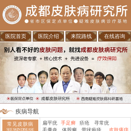
医院首页
医院介绍
来院路线
在线咨询
疾病导航
扁平疣
手足癣
疥疮
寻常疣
常见皮肤病
毛囊炎
体股癣
带状疱疹
皮肤瘙痒
SEE SKIN DISEASE