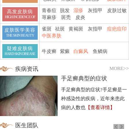
青春痘
脱发
湿疹
灰指甲
皮肤过敏
高发皮肤病
荨麻疹
斑秃
皮炎
HIGH INCIDENCE OF
雀斑
祛斑
黄褐斑
灰指甲
痘疤痘印
皮肤医学美容
中医养肤
THE SKIN BEAUTY
疑难皮肤病
牛皮癣
紫癜
白癜风
鱼鳞病
HARD SKIN DISEASE
MORE>>
疾病资讯
手足癣典型的症状
手足癣典型的症状?手足癣是一
种感染性的疾病，近年来患此
病的人数也
【查看详情】
医生团队