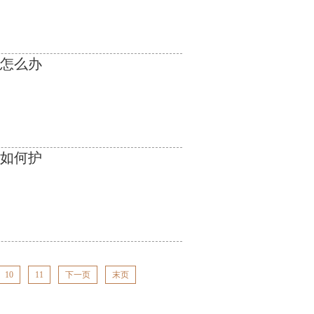
风怎么办
该如何护
10
11
下一页
末页