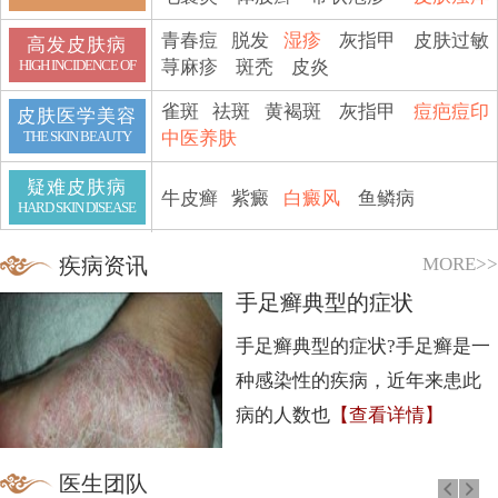
青春痘
脱发
湿疹
灰指甲
皮肤过敏
高发皮肤病
荨麻疹
斑秃
皮炎
HIGH INCIDENCE OF
雀斑
祛斑
黄褐斑
灰指甲
痘疤痘印
皮肤医学美容
中医养肤
THE SKIN BEAUTY
疑难皮肤病
牛皮癣
紫癜
白癜风
鱼鳞病
HARD SKIN DISEASE
MORE>>
疾病资讯
手足癣典型的症状
手足癣典型的症状?手足癣是一
种感染性的疾病，近年来患此
病的人数也
【查看详情】
医生团队