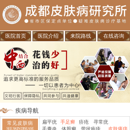
医院首页
医院介绍
来院路线
在线咨询
疾病导航
扁平疣
手足癣
疥疮
寻常疣
常见皮肤病
毛囊炎
体股癣
带状疱疹
皮肤瘙痒
SEE SKIN DISEASE