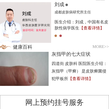
刘成
成都皮肤病研究所主任
医生介绍：刘成，中国有名皮
肤性病学医生
【查看详情】
MORE>>
健康百科
灰指甲的七大症状
四道街 皮肤科 医院医生介绍：
灰指甲（甲癣） 是皮肤癣菌侵
犯甲板所
【查看详情】
1
2
3
4
5
网上预约挂号服务